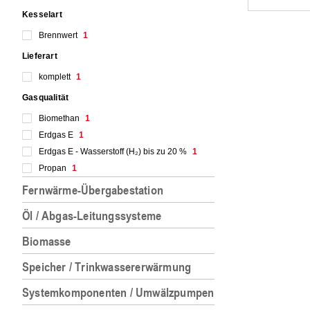
Kesselart
Brennwert
1
Lieferart
komplett
1
Gasqualität
Biomethan
1
Erdgas E
1
Erdgas E - Wasserstoff (H₂) bis zu 20 %
1
Propan
1
Fernwärme-Übergabestation
Öl / Abgas-Leitungssysteme
Biomasse
Speicher / Trinkwassererwärmung
Systemkomponenten / Umwälzpumpen