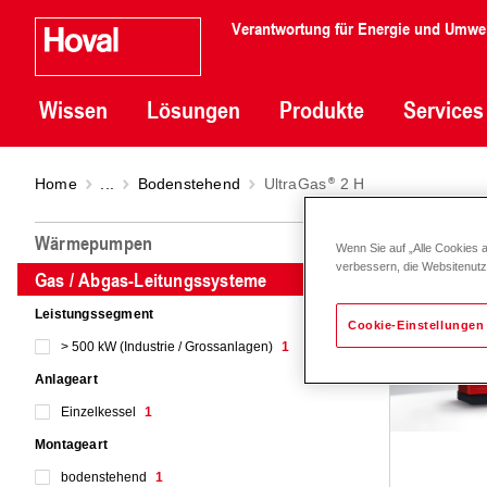
Verantwortung für Energie und Umwe
Wissen
Lösungen
Produkte
Services
Home
...
Bodenstehend
UltraGas
2 H
Ultra
Wärmepumpen
Wenn Sie auf „Alle Cookies 
verbessern, die Websitenut
Gas / Abgas-Leitungssysteme
Leistungssegment
Cookie-Einstellungen
> 500 kW (Industrie / Grossanlagen)
1
Anlageart
Einzelkessel
1
Montageart
bodenstehend
1