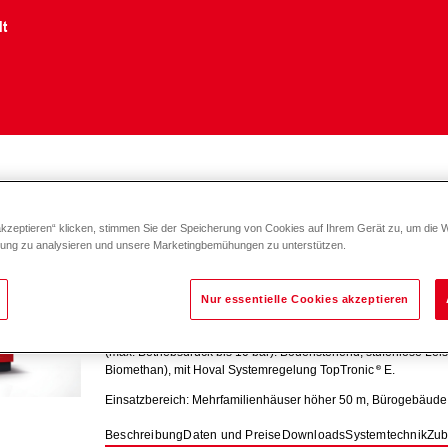
lt
Gas
2 H
akzeptieren“ klicken, stimmen Sie der Speicherung von Cookies auf Ihrem Gerät zu, um die 
zung zu analysieren und unsere Marketingbemühungen zu unterstützen.
UltraGas
2 H (700-1550)
Nur essentielle Cookies akzeptieren
Der ausgeklügelte Gas-Brennwertkessel zum Heizen und Erz
(max. Betriebsdruck bis 10 bar). Bodenstehend, stufenlose Le
Biomethan), mit Hoval Systemregelung TopTronic
E.
Einsatzbereich: Mehrfamilienhäuser höher 50 m, Bürogebäude
Beschreibung
Daten und Preise
Downloads
Systemtechnik
Zub