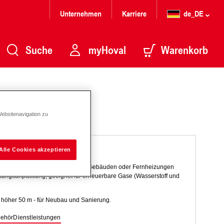
Unternehmen
Karriere
de_DE
Suche
myHoval
Warenkorb
Websitenavigation zu
Alle Cookies akzeptieren
eugen von Warmwasser in hohen Gebäuden oder Fernheizungen
istungsanpassung, geeignet für erneuerbare Gase (Wasserstoff und
 höher 50 m - für Neubau und Sanierung.
ehör
Dienstleistungen