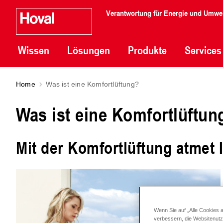
Verantwortung für Energie und Umwe
Wissen
Lösungen
Produkte
Services
Home
Was ist eine Komfortlüftung?
Was ist eine Komfortlüftun
Mit der Komfortlüftung atmet
Wenn Sie auf „Alle Cookies 
verbessern, die Websitenut