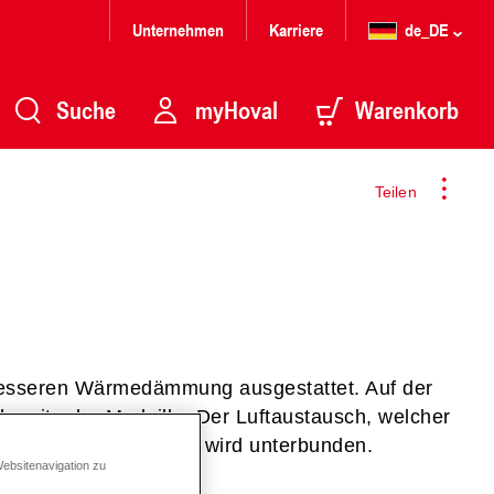
Unternehmen
Karriere
de_DE
Suche
myHoval
Warenkorb
Teilen
esseren Wärmedämmung ausgestattet. Auf der
hrseite der Medaille: Der Luftaustausch, welcher
 und Fenster erfolgt, wird unterbunden.
Websitenavigation zu