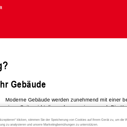
lt
g?
 Ihr Gebäude
Moderne Gebäude werden zunehmend mit einer b
einen Seite wirkt dies sehr energiesparend. Die Ke
bei älteren Gebäuden über undichte Gebäudehüllen
akzeptieren“ klicken, stimmen Sie der Speicherung von Cookies auf Ihrem Gerät zu, um die 
zung zu analysieren und unsere Marketingbemühungen zu unterstützen.