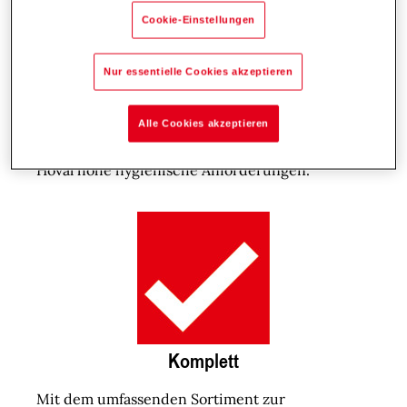
Cookie-Einstellungen
Hygienisch
Nur essentielle Cookies akzeptieren
Bei Trinkwasser ist Hygiene das A und O. Um
dem Wert des Lebensmittels Wasser gerecht zu
Alle Cookies akzeptieren
werden, erfüllen die Trinkwassersysteme von
Hoval hohe hygienische Anforderungen.
Komplett
Mit dem umfassenden Sortiment zur