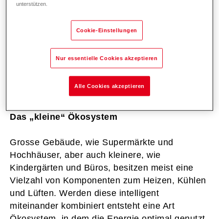
unterstützen.
Hoval übersetzt solche Kreisläufe in
energiesparende, sichere und einfach zu
Cookie-Einstellungen
bedienende Heiz- und Klimasysteme. Denn die
Natur ist die beste Lehrmeisterin, wenn es
Nur essentielle Cookies akzeptieren
darum geht, Lösungen energieneutral und aus
einer Hand anzubieten.
Alle Cookies akzeptieren
Das „kleine“ Ökosystem
Grosse Gebäude, wie Supermärkte und
Hochhäuser, aber auch kleinere, wie
Kindergärten und Büros, besitzen meist eine
Vielzahl von Komponenten zum Heizen, Kühlen
und Lüften. Werden diese intelligent
miteinander kombiniert entsteht eine Art
Ökosystem, in dem die Energie optimal genutzt