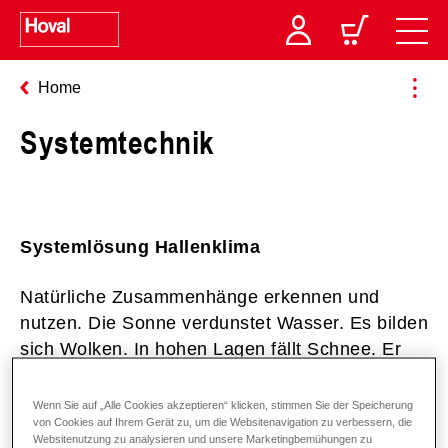
Home
Systemtechnik
Systemlösung Hallenklima
Natürliche Zusammenhänge erkennen und
nutzen. Die Sonne verdunstet Wasser. Es bilden
sich Wolken. In hohen Lagen fällt Schnee. Er
sammelt und verdichtet sich zu Gletschereis.
Dessen Schmelzwasser nährt Rinnsale, Bäche
Wenn Sie auf „Alle Cookies akzeptieren“ klicken, stimmen Sie der Speicherung
von Cookies auf Ihrem Gerät zu, um die Websitenavigation zu verbessern, die
und Flüsse, kühlt und belebt die Alpen.
Websitenutzung zu analysieren und unsere Marketingbemühungen zu