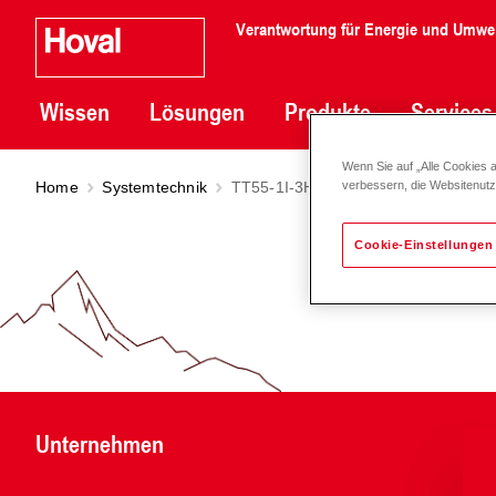
Verantwortung für Energie und Umwe
Wissen
Lösungen
Produkte
Services
Wenn Sie auf „Alle Cookies 
Home
Systemtechnik
TT55-1I-3H-1IS-MHK-MHK-MHK-DL
verbessern, die Websitenut
Cookie-Einstellungen
Unternehmen