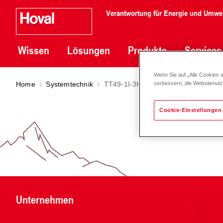
Verantwortung für Energie und Umwe
Wissen
Lösungen
Produkte
Services
Wenn Sie auf „Alle Cookies 
Home
Systemtechnik
TT49-1I-3H-1IL-DHK-MHK-MHK-ML
verbessern, die Websitenut
Cookie-Einstellungen
Unternehmen