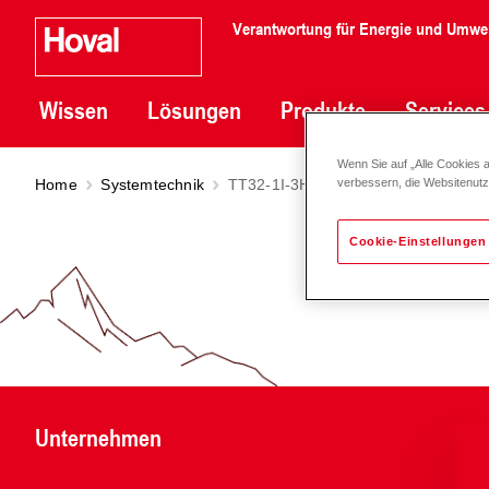
Verantwortung für Energie und Umwe
Wissen
Lösungen
Produkte
Services
Wenn Sie auf „Alle Cookies 
Home
Systemtechnik
TT32-1I-3H-DHK-DHK-DHK
verbessern, die Websitenut
Cookie-Einstellungen
Unternehmen