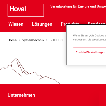
Verantwortung für Energie und Umwe
Wissen
Lösungen
Produkte
Services
Wenn Sie auf „Alle Cookies 
Home
Systemtechnik
BDDE030
verbessern, die Websitenut
Cookie-Einstellungen
Unternehmen