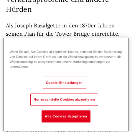
Hürden
Als Joseph Bazalgette in den 1870er Jahren
seinen Plan für die Tower Bridge einreichte,
ahnte er noch nicht, dass allein die
Genehmigung Jahre benötigen würde. Die
Wenn Sie auf „Alle Cookies akzeptieren“ klicken, stimmen Sie der Speicherung
von Cookies auf Ihrem Gerät zu, um die Websitenavigation zu verbessern, die
städtischen Verkehrsprobleme, die das neue
Websitenutzung zu analysieren und unsere Marketingbemühungen zu
Bauwerk lösen sollte, waren schliesslich
unterstützen.
enorm. Es galt, eine neue Strasse über die
Themse zu führen, ohne den Schiffsverkehr
Cookie-Einstellungen
zu behindern.
Nur essentielle Cookies akzeptieren
Dann endlich, 1894, bei der offiziellen
Eröffnung, staunte die ganze Welt über die
Alle Cookies akzeptieren
technische Meisterleistung. In nur zwei
Minuten hob die Tower Bridge ihre unteren