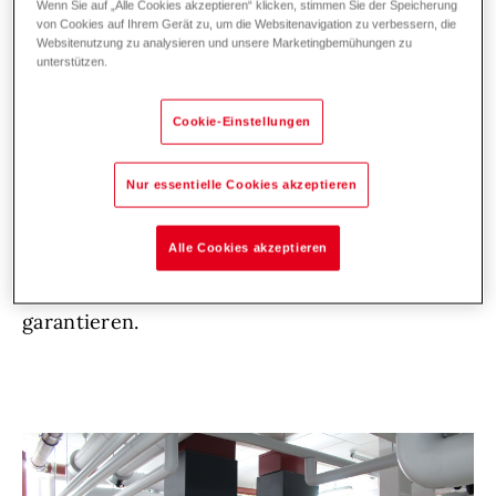
Wenn Sie auf „Alle Cookies akzeptieren“ klicken, stimmen Sie der Speicherung
sich auch in der Liste der Ausstatter
von Cookies auf Ihrem Gerät zu, um die Websitenavigation zu verbessern, die
bemerkbar. Eichenparkett vom Marktführer
Websitenutzung zu analysieren und unsere Marketingbemühungen zu
unterstützen.
Bauwerk; Designerfließen von Marazzi; Bäder
mit Sanitäreinrichtung von Kaldewei, Grohe
Cookie-Einstellungen
und Co. sind nur ein paar der namhaften
Unternehmen die für Top Qualität der DUO
Nur essentielle Cookies akzeptieren
sorgen. Daher freut es uns umso mehr, dass
Hoval mit der Lieferung der Pellet- und
Alle Cookies akzeptieren
Gaskessel beauftragt wurde, um eine
umweltfreundliche Energieversorgung zu
garantieren.