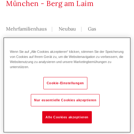
München - Berg am Laim
Mehrfamilienhaus
Neubau
Gas
Die Neubauwohnungen befinden sich in Berg
am Laim, einem östlichen gelegenen Stadtteil
Wenn Sie auf „Alle Cookies akzeptieren“ klicken, stimmen Sie der Speicherung
von Cookies auf Ihrem Gerät zu, um die Websitenavigation zu verbessern, die
von München. Die vier- bzw. fünfgeschossigen
Websitenutzung zu analysieren und unsere Marketingbemühungen zu
Häuser erhalten je einen Lift und einen
unterstützen.
direkten Zugang zur Tiefgarage. Im großen,
Cookie-Einstellungen
parkähnlichen Innenhof gibt es ein
spannendes Spielangebot für Kinder und z.T.
Nur essentielle Cookies akzeptieren
überdachte Fahrradstellplätze. Berg am Laim
bietet eine optimale Verkehrsanbindung
sowohl an die Innenstadt als auch ans Umland.
Alle Cookies akzeptieren