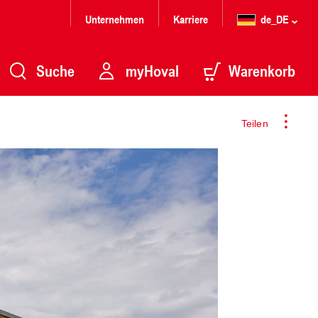
Unternehmen
Karriere
de_DE
Suche
myHoval
Warenkorb
Teilen