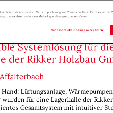
akzeptieren“ klicken, stimmen Sie der Speicherung von Cookies auf Ihrem Gerät zu, um die 
zung zu analysieren und unsere Marketingbemühungen zu unterstützen.
Nur essentielle Cookies akzeptieren
ble Systemlösung für di
le der Rikker Holzbau G
 Affalterbach
er Hand: Lüftungsanlage, Wärmepumpe
r wurden für eine Lagerhalle der Rikke
zientes Gesamtsystem mit intuitiver S