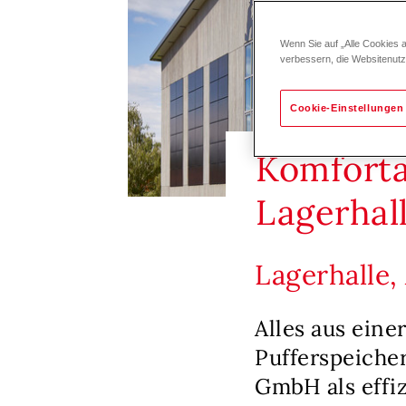
Wenn Sie auf „Alle Cookies 
verbessern, die Websitenut
Cookie-Einstellungen
Komforta
Lagerhal
Lagerhalle,
Alles aus ein
Pufferspeiche
GmbH als effi