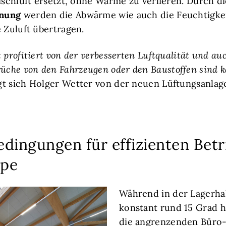
rischluft ersetzt, ohne Wärme zu verlieren. Durch d
nung
werden die Abwärme wie auch die Feuchtigkeit
e Zuluft übertragen.
 profitiert von der verbesserten Luftqualität und au
che von den Fahrzeugen oder den Baustoffen sind 
igt sich Holger Wetter von der neuen Lüftungsanlage
dingungen für effizienten Betr
pe
Während in der Lagerhal
konstant rund 15 Grad 
die angrenzenden Büro-