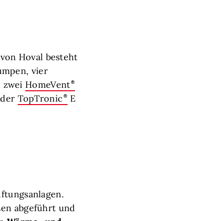
von Hoval besteht
mpen, vier
 zwei
HomeVent
 der
TopTronic
E
ftungsanlagen.
ßen abgeführt und