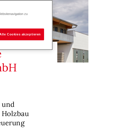
Websitenavigation zu
Alle Cookies akzeptieren
e
mbH
n und
r Holzbau
teuerung