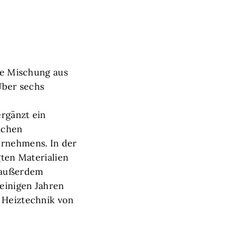
ige Mischung aus
Über sechs
ergänzt ein
achen
ernehmens. In der
gten Materialien
h außerdem
 einigen Jahren
e Heiztechnik von