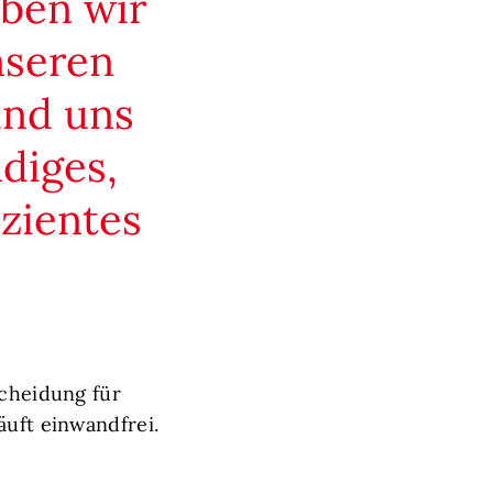
aben wir
nseren
und uns
diges,
izientes
scheidung für
äuft einwandfrei.