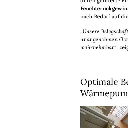
durch gefilterte F
Feuchterückgewin
nach Bedarf auf di
„Unsere Belegschaft
unangenehmen Gerü
wahrnehmbar“
, ze
Optimale Be
Wärmepum