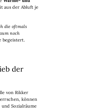
ie
Wärme- und
 aus der Abluft je
ch die oftmals
kaum noch
 begeistert.
ieb der
le von Rikker
herrschen, können
 und Sozialräume