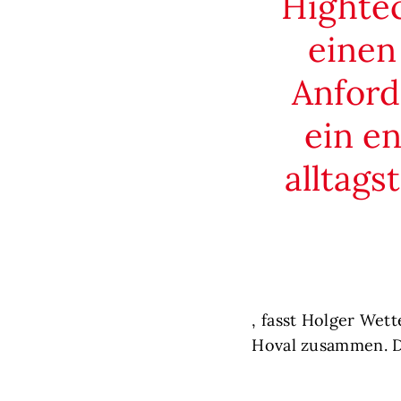
Hightec
einen
Anford
ein e
alltags
, fasst Holger Wet
Hoval zusammen. Da