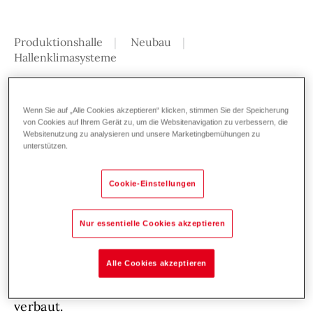
Produktionshalle
Neubau
Hallenklimasysteme
Ob Film-, Foto- oder Eventproduktion, die
Klimatisierung der einzelnen Studios ist ein
Wenn Sie auf „Alle Cookies akzeptieren“ klicken, stimmen Sie der Speicherung
von Cookies auf Ihrem Gerät zu, um die Websitenavigation zu verbessern, die
absolutes Muss für eine erfolgreiche
Websitenutzung zu analysieren und unsere Marketingbemühungen zu
unterstützen.
Realisierung. Um den Anforderungen gerecht
werden zu können, kamen insgesamt neun
Cookie-Einstellungen
dezentrale Hallenklima-Geräte zum Einsatz.
Mit sieben
RoofVent
RH-6/B
(5.200 m³/h)
Nur essentielle Cookies akzeptieren
sind die Studios 1, 2 und mit weiteren zwei
RoofVent
RH-9/B
(7.600 m³/) die Studios 3
Alle Cookies akzeptieren
und 4 ausgestattet worden. Für Heizung und
Warmwasser wurde ein UltraGas D (500)
verbaut.