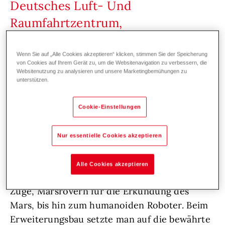
Deutsches Luft- Und
Raumfahrtzentrum,
Oberpfaffenhofen
Wenn Sie auf „Alle Cookies akzeptieren“ klicken, stimmen Sie der Speicherung
von Cookies auf Ihrem Gerät zu, um die Websitenavigation zu verbessern, die
Websitenutzung zu analysieren und unsere Marketingbemühungen zu
unterstützen.
Sonstige Gebäude
Renovierung
Gas
Der Blick bei der Robotertechnik geht nicht
Cookie-Einstellungen
nur ins All. In Oberpfaffenhofen werden in der
neuen Forschungseinrichtung auch
Nur essentielle Cookies akzeptieren
Technologien konstruiert, die unseren Alltag
in Zukunft erleichtern werden. Von
Alle Cookies akzeptieren
autonomen Elektrofahrzeugen, über neuartige
Züge, Marsrovern für die Erkundung des
Mars, bis hin zum humanoiden Roboter. Beim
Erweiterungsbau setzte man auf die bewährte