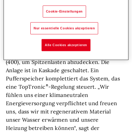
Ein Ort, der zur Einkehr, zum Nachdenken
und zum Austausch einlädt, geht auch
Cookie-Einstellungen
sorgfältig mit Ressourcen und mit der Natur
um. Die Evangelische Akademie Bad Boll
Nur essentielle Cookies akzeptieren
wärmt darum Räume und Wasser mit zwei
Holzpellet-Kesseln Hoval BioLyt (160). Dazu
Alle Cookies akzeptieren
kommt ein Brennwert-Kessel Hoval UltraGas
(400), um Spitzenlasten abzudecken. Die
Anlage ist in Kaskade geschaltet. Ein
Pufferspeicher komplettiert das System, das
eine TopTronic
-Regelung steuert. „Wir
fühlen uns einer klimaneutralen
Energieversorgung verpflichtet und freuen
uns, dass wir mit regenerativem Material
unser Wasser erwärmen und unsere
Heizung betreiben können“, sagt der