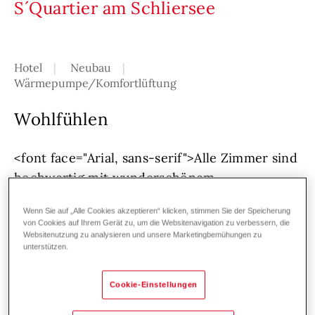
S´Quartier am Schliersee
Hotel
Neubau
Wärmepumpe/Komfortlüftung
Wohlfühlen
<font face="Arial, sans-serif">Alle Zimmer sind
hochwertig mit wunderschönem
Bergholzambiente ausgestattet. Sie bieten viel
Wenn Sie auf „Alle Cookies akzeptieren“ klicken, stimmen Sie der Speicherung
Platz für einen entspannten und erholsamen
von Cookies auf Ihrem Gerät zu, um die Websitenavigation zu verbessern, die
Aufenthalt. Das Haus verfügt über einen
Websitenutzung zu analysieren und unsere Marketingbemühungen zu
unterstützen.
Aufzug und einen schönen Wellnessbereich
mit zwei Saunen und einem großzügigem
Cookie-Einstellungen
Ruhebereich. Damit Ihre Gäste auch im Haus