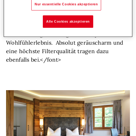
immer die "die richtige Luft" haben setzt die
Nur essentielle Cookies akzeptieren
Inhaberin auf die Komfortlüftung von Hoval.
Das HomeVent
comfort FR- 201 sorgt, durch
Alle Cookies akzeptieren
seine regulierbare Wärme- und
Feuchterückgewinnung, für ein optimales
Wohlfühlerlebnis. Absolut geräuscharm und
eine höchste Filterqualität tragen dazu
ebenfalls bei.</font>