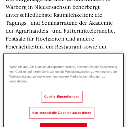
Warberg in Niedersachsen beherbergt
unterschiedlichste Räumlichkeiten: die
Tagungs- und Seminarräume der Akademie
der Agrarhandels- und Futtermittelbranche,
Festsäle für Hochzeiten und andere
Feierlichkeiten, ein Restaurant sowie ein
Hotel mit 59 Zimmern und Suiten. Um den
Gästen stets das beste Ambiente zu bieten und
Wenn Sie auf „Alle Cookies akzeptieren“ klicken, stimmen Sie der Speicherung
immer auf dem neuesten Stand der Technik
von Cookies auf Ihrem Gerät zu, um die Websitenavigation zu verbessern, die
Websitenutzung zu analysieren und unsere Marketingbemühungen zu
zu bleiben, werden laufend Schritte zur
unterstützen.
Verbesserung der Anlage gesetzt. Im Sommer
2021 stand die Sanierung der Heizung an. Die
Cookie-Einstellungen
alte Ölheizung arbeitete längst nicht mehr
effizient und auch die zusätzliche mobile
Nur essentielle Cookies akzeptieren
Holzpelletsanlage lief nicht zufriedenstellend
– eine neue Strategie zur Energieversorgung