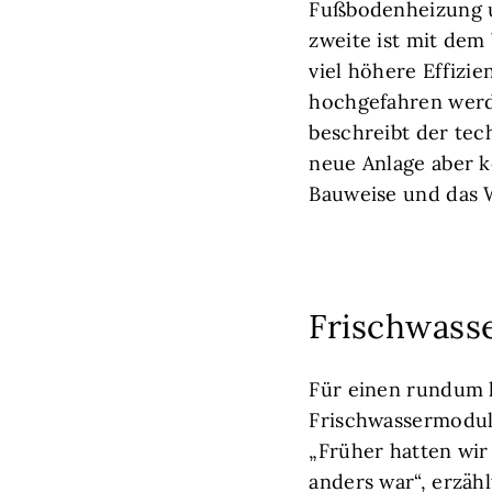
Fußbodenheizung u
zweite ist mit de
viel höhere Effizi
hochgefahren werd
beschreibt der tec
neue Anlage aber k
Bauweise und das W
Frischwass
Für einen rundum
Frischwassermodu
„Früher hatten wir
anders war“, erzäh