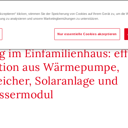
akzeptieren“ klicken, stimmen Sie der Speicherung von Cookies auf Ihrem Gerät zu, um die 
zung zu analysieren und unsere Marketingbemühungen zu unterstützen.
Nur essentielle Cookies akzeptieren
g im Einfamilienhaus: eff
tion aus Wärmepumpe,
eicher, Solaranlage und
assermodul