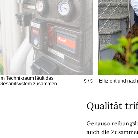
Im Technikraum läuft das
Effizient und nac
5 / 5
Gesamtsystem zusammen.
Qualität tri
Genauso reibungsl
auch die Zusammena