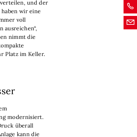
erteilen, und der
 haben wir eine
immer voll
 ausreichen“,
ten nimmt die
 kompakte
r Platz im Keller.
sser
dem
g modernisiert.
Druck überall
Anlage kann die