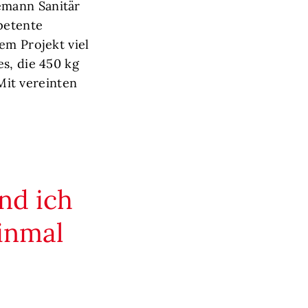
emann Sanitär
petente
em Projekt viel
s, die 450 kg
it vereinten
nd ich
einmal