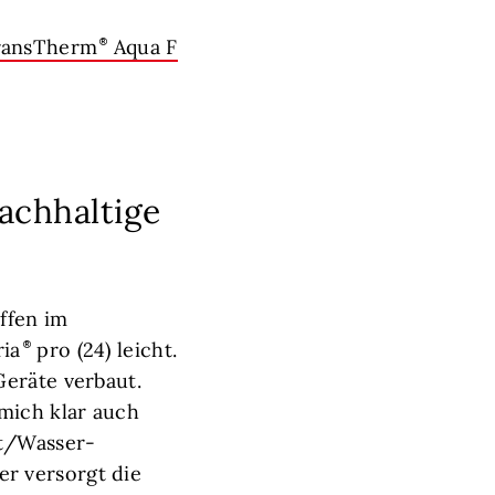
ransTherm
Aqua F
achhaltige
ffen im
ria
pro (24) leicht.
Geräte verbaut.
mich klar auch
ft/Wasser-
r versorgt die