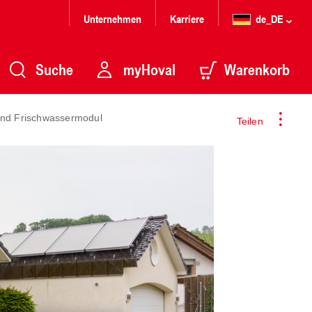
Unternehmen
Karriere
de_DE
Suche
myHoval
Warenkorb
 und Frischwassermodul
Teilen