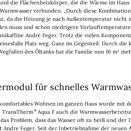
nd die Flächenheizkörper, die die Wärme im Haus v
m Warmwasser verbunden. „Durch diese Kombination
enz, da die Heizung je nach Außentemperatur nicht 
en muss und schon niedrigere Vorlauftemperaturen
hnikaffine Andre Feger. Trotz die vielen Komponen
einesfalls Platz weg. Ganz im Gegenteil: Durch die
egfallen des Öltanks hat die Familie nun 16 m² meh
ermodul für schnelles Warmwa
 komfortables Wohnen im ganzen Haus wurde mit 
l TransTherm
Aqua F auch die Warmwasserbereitun
 das Problem, dass das Wasser oft zu heiß und der 
lt Andre Feger. Seit der Inbetriebnahme der neuen 