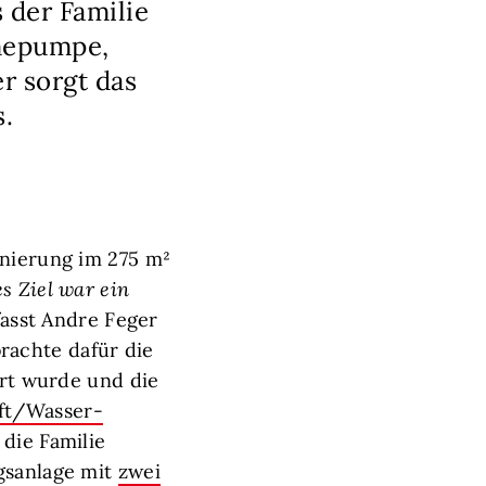
 der Familie
rmepumpe,
r sorgt das
.
anierung im 275 m²
s Ziel war ein
 fasst Andre Feger
rachte dafür die
ert wurde und die
ft/Wasser-
 die Familie
ngsanlage mit
zwei