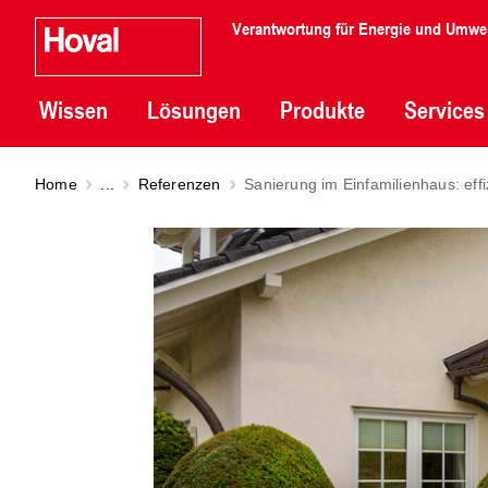
Verantwortung für Energie und Umwe
Wissen
Lösungen
Produkte
Services
Home
...
Referenzen
Sanierung im Einfamilienhaus: ef