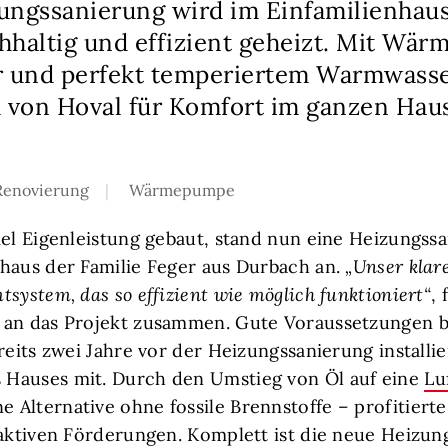
ungssanierung wird im Einfamilienhaus
hhaltig und effizient geheizt. Mit Wä
r und perfekt temperiertem Warmwasse
von Hoval für Komfort im ganzen Haus
Renovierung
Wärmepumpe
iel Eigenleistung gebaut, stand nun eine Heizungss
haus der Familie Feger aus Durbach an.
„Unser klare
system, das so effizient wie möglich funktioniert“
,
 an das Projekt zusammen. Gute Voraussetzungen b
reits zwei Jahre vor der Heizungssanierung installi
Hauses mit. Durch den Umstieg von Öl auf eine
Lu
e Alternative ohne fossile Brennstoffe – profitierte
raktiven Förderungen. Komplett ist die neue Heizu