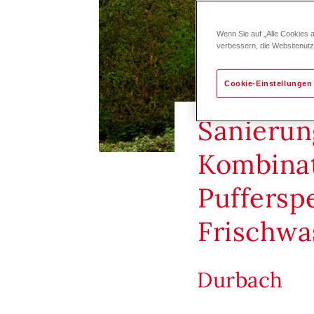
Wenn Sie auf „Alle Cookies 
verbessern, die Websitenut
Cookie-Einstellungen
Sanierun
Kombina
Puffersp
Frischw
Durbach