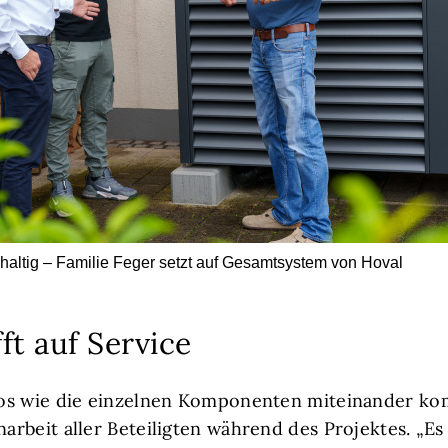
hhaltig – Familie Feger setzt auf Gesamtsystem von Hoval
fft auf Service
os wie die einzelnen Komponenten miteinander ko
rbeit aller Beteiligten während des Projektes. „Es