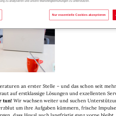
zung zu analysieren und unsere Marketingbemühungen zu unterstützen.
Nur essentielle Cookies akzeptieren
aturen an erster Stelle – und das schon seit mehr
raut auf erstklassige Lösungen und exzellenten Serv
r tun!
Wir wachsen weiter und suchen Unterstützu
Herzblut um ihre Aufgaben kümmern, frische Impuls
gen, dass Hoval auch langfristig ganz vorne bleibt.