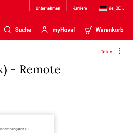
Unternehmen
Karriere
de_DE
Suche
myHoval
Warenkorb
Teilen
x) - Remote
Websitenavigation zu