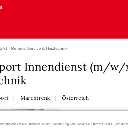
lt
w/x) - Remote Service & Heiztechnik
port Innendienst (m/w/
chnik
port
Marchtrenk
Österreich
akzeptieren“ klicken, stimmen Sie der Speicherung von Cookies auf Ihrem Gerät zu, um die 