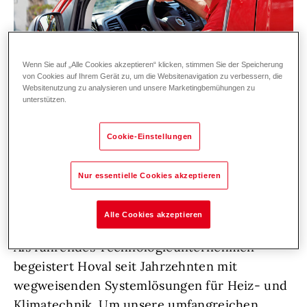
Wenn Sie auf „Alle Cookies akzeptieren“ klicken, stimmen Sie der Speicherung
von Cookies auf Ihrem Gerät zu, um die Websitenavigation zu verbessern, die
Websitenutzung zu analysieren und unsere Marketingbemühungen zu
unterstützen.
Cookie-Einstellungen
Zur Verstärkung unseres Service-Teams in der
Nur essentielle Cookies akzeptieren
Region Winterthur / Frauenfeld /
Schaffhausen suchen wir DICH!
Alle Cookies akzeptieren
Als führendes Technologieunternehmen
begeistert Hoval seit Jahrzehnten mit
wegweisenden Systemlösungen für Heiz- und
Klimatechnik. Um unsere umfangreichen