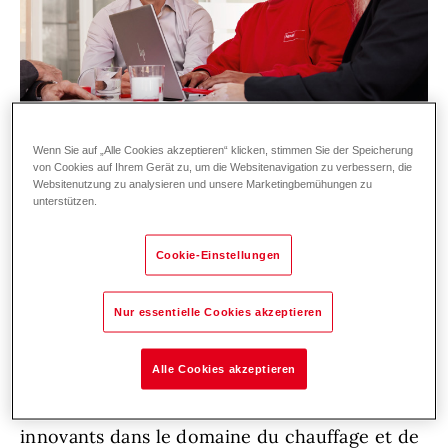
Wenn Sie auf „Alle Cookies akzeptieren“ klicken, stimmen Sie der Speicherung
von Cookies auf Ihrem Gerät zu, um die Websitenavigation zu verbessern, die
Websitenutzung zu analysieren und unsere Marketingbemühungen zu
unterstützen.
Pour notre centre régional de Crissier, nous
recherchons un ou une
Technicien/ne de
Cookie-Einstellungen
Vente
interne pour nos systèmes de
chauffage et de ventilation !
Nur essentielle Cookies akzeptieren
En tant qu'entreprise technologique leader,
Alle Cookies akzeptieren
Hoval suscite l'enthousiasme depuis des
décennies avec des solutions de systèmes
innovants dans le domaine du chauffage et de