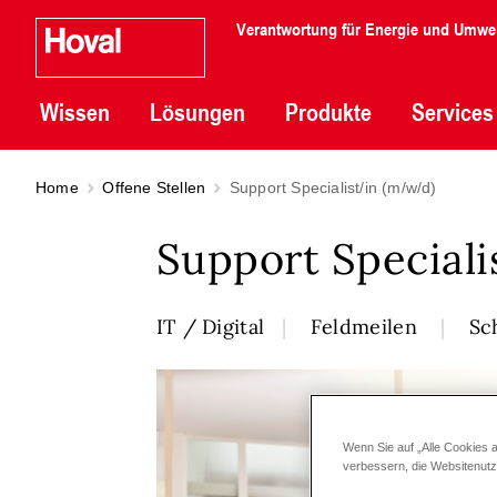
Verantwortung für Energie und Umwe
Wissen
Lösungen
Produkte
Services
Home
Offene Stellen
Support Specialist/in (m/w/d)
Support Special
IT / Digital
Feldmeilen
Sc
Wenn Sie auf „Alle Cookies 
verbessern, die Websitenut