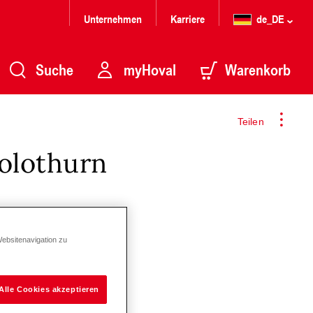
Unternehmen
Karriere
de_DE
Suche
myHoval
Warenkorb
Teilen
Solothurn
Websitenavigation zu
Alle Cookies akzeptieren