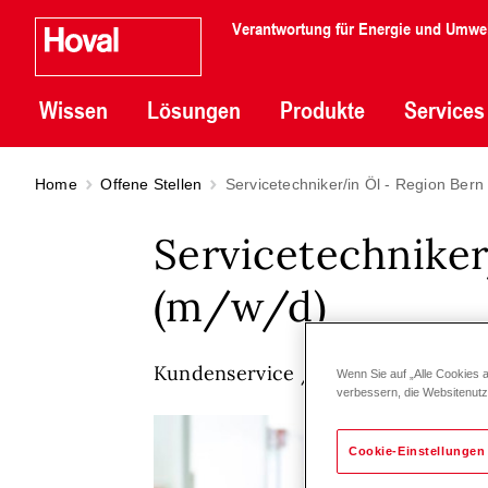
Verantwortung für Energie und Umwe
Wissen
Lösungen
Produkte
Services
Home
Offene Stellen
Servicetechniker/in Öl - Region Bern
Servicetechniker
(m/w/d)
Kundenservice / Technischer Sup
Wenn Sie auf „Alle Cookies 
verbessern, die Websitenut
Cookie-Einstellungen