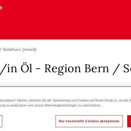
lt
 / Solothurn (m/w/d)
/in Öl - Region Bern / 
port
Härkingen
Schweiz
akzeptieren“ klicken, stimmen Sie der Speicherung von Cookies auf Ihrem Gerät zu, um die 
zung zu analysieren und unsere Marketingbemühungen zu unterstützen.
Nur essentielle Cookies akzeptieren