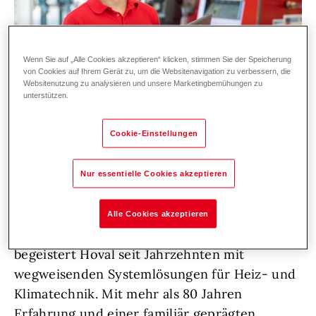
Wenn Sie auf „Alle Cookies akzeptieren“ klicken, stimmen Sie der Speicherung
von Cookies auf Ihrem Gerät zu, um die Websitenavigation zu verbessern, die
Websitenutzung zu analysieren und unsere Marketingbemühungen zu
unterstützen.
Cookie-Einstellungen
Zur Verstärkung unseres Service-Teams in
Nur essentielle Cookies akzeptieren
der Region Basel / Liestal suchen wir DICH!
Alle Cookies akzeptieren
Als führendes Technologieunternehmen
begeistert Hoval seit Jahrzehnten mit
wegweisenden Systemlösungen für Heiz- und
Klimatechnik. Mit mehr als 80 Jahren
Erfahrung und einer familiär geprägten