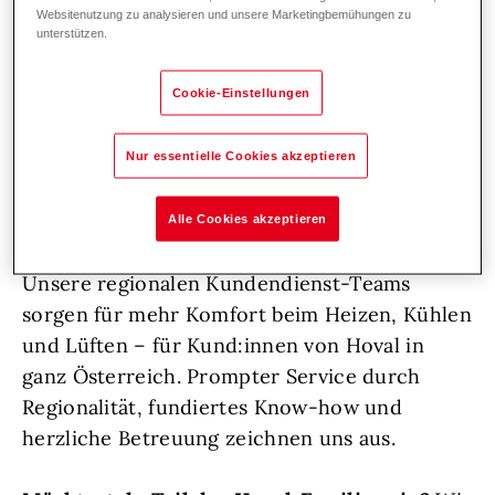
österreich- und weltweit.
Denn wir bei Hoval
Websitenutzung zu analysieren und unsere Marketingbemühungen zu
lieben, was wir tun!
Wir wachsen weiter und
unterstützen.
suchen Unterstützung: hemdsärmelige
Persönlichkeiten, die sich voller Herzblut um
Cookie-Einstellungen
ihre Aufgaben kümmern, frische Impulse
setzen und durch ihren vorausschauenden
Nur essentielle Cookies akzeptieren
Einsatz dafür sorgen, dass Hoval auch
langfristig ganz vorne bleibt.
Alle Cookies akzeptieren
Unsere regionalen Kundendienst-Teams
sorgen für mehr Komfort beim Heizen, Kühlen
und Lüften – für Kund:innen von Hoval in
ganz Österreich. Prompter Service durch
Regionalität, fundiertes Know-how und
herzliche Betreuung zeichnen uns aus.