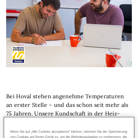
Bei Hoval stehen angenehme Temperaturen
an erster Stelle – und das schon seit mehr als
75 Jahren. Unsere Kundschaft in der Heiz-
und Klimatechnik vertraut auf erstklassige
Lösungen und exzellenten Service,
Wenn Sie auf „Alle Cookies akzeptieren“ klicken, stimmen Sie der Speicherung
von Cookies auf Ihrem Gerät zu, um die Websitenavigation zu verbessern, die