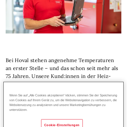
Bei Hoval stehen angenehme Temperaturen
an erster Stelle – und das schon seit mehr als
75 Jahren. Unsere Kund:innen in der Heiz-
und Klimatechnik vertrauen auf erstklassige
Lösungen und exzellenten Service,
Wenn Sie auf „Alle Cookies akzeptieren“ klicken, stimmen Sie der Speicherung
deutschland- und weltweit. Denn wir bei
von Cookies auf Ihrem Gerät zu, um die Websitenavigation zu verbessern, die
Websitenutzung zu analysieren und unsere Marketingbemühungen zu
Hoval lieben, was wir tun!
unterstützen.
Wir wachsen weiter und suchen zur
Cookie-Einstellungen