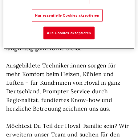
Unterstützung aufgeschlossene
Persönlichkeiten, die sich voller Herzblut um
Nur essentielle Cookies akzeptieren
ihre Aufgaben kümmern, frische Impulse
setzen und durch ihren vorausschauenden
Alle Cookies akzeptieren
Einsatz dafür sorgen, dass Hoval auch
langfristig ganz vorne bleibt.
Ausgebildete Techniker:innen sorgen für
mehr Komfort beim Heizen, Kühlen und
Lüften – für Kund:innen von Hoval in ganz
Deutschland. Prompter Service durch
Regionalität, fundiertes Know-how und
herzliche Betreuung zeichnen uns aus.
Möchtest Du Teil der Hoval-Familie sein? Wir
erweitern unser Team und suchen für den