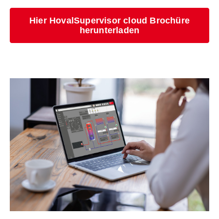
Hier HovalSupervisor cloud Brochüre
herunterladen