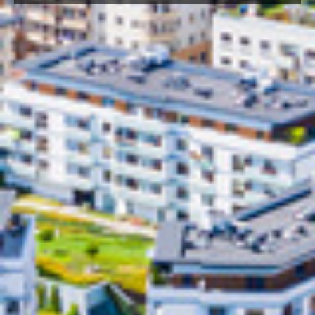
bestimmen Sie individuell, was
zu Ihrem Geschäftsmodell passt.
Ihre Anforderungen definieren
den Service, den Sie von uns
erhalten – anders als bei
Standardlösungen vieler
Mitbewerber.