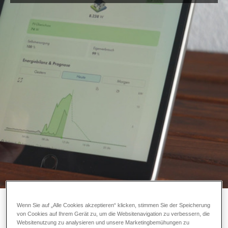
Energiemanagement von
Photovoltaikanlagen
eingebunden werden.
Hoval Wärmepumpe mit SMA:
Wenn Sie auf „Alle Cookies akzeptieren“ klicken, stimmen Sie der Speicherung
von Cookies auf Ihrem Gerät zu, um die Websitenavigation zu verbessern, die
Intelligente Energie optimal
Websitenutzung zu analysieren und unsere Marketingbemühungen zu