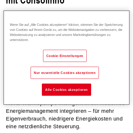
Wenn Sie auf „Alle Cookies akzeptieren“ klicken, stimmen Sie der Speicherung
von Cookies auf Ihrem Gerät zu, um die Websitenavigation zu verbessern, die
Websitenutzung zu analysieren und unsere Marketingbemühungen zu
unterstützen.
Durch die Kombination aus PV-Optimierung,
dynamischen Stromtarifen und netzdienlicher
Cookie-Einstellungen
Steuerung lassen sich Energieflüsse im
Gebäude intelligent koordinieren und
Effizienzpotenziale gezielt nutzen.
Nur essentielle Cookies akzeptieren
Mit dem Leaflet Home Energy Management
Alle Cookies akzeptieren
System (HEMS) von Consolinno lässt sich Ihre
Hoval Wärmepumpe intelligent in ein modernes
Energiemanagement integrieren – für mehr
Eigenverbrauch, niedrigere Energiekosten und
eine netzdienliche Steuerung.