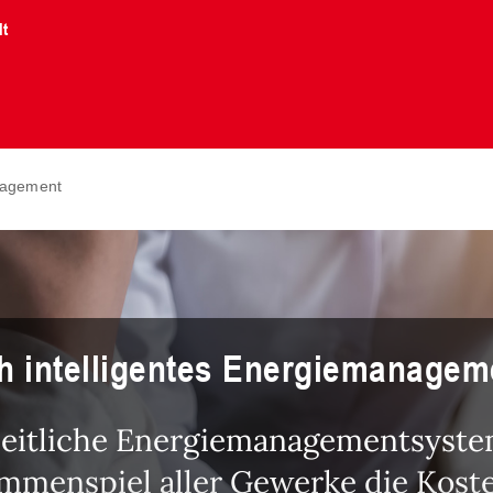
lt
anagement
h intelligentes Energiemanagem
heitliche Energiemanagementsystem
nspiel aller Gewerke die Kosten