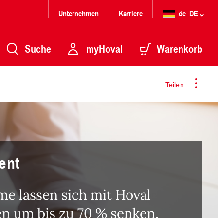
Unternehmen
Karriere
de_DE
Suche
myHoval
Warenkorb
Teilen
ent
e lassen sich mit Hoval
 um bis zu 70 % senken.