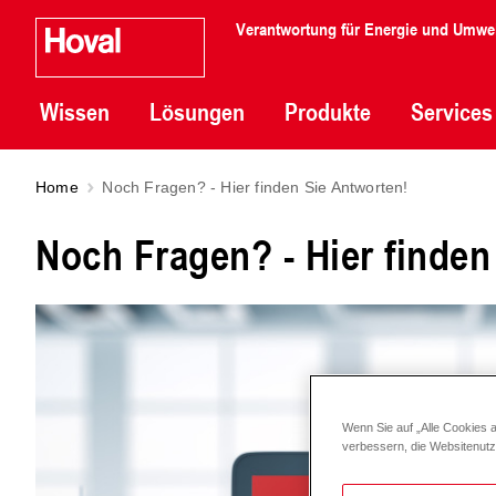
Verantwortung für Energie und Umwe
Wissen
Lösungen
Produkte
Services
Home
Noch Fragen? - Hier finden Sie Antworten!
Noch Fragen? - Hier finden
Wenn Sie auf „Alle Cookies 
verbessern, die Websitenut