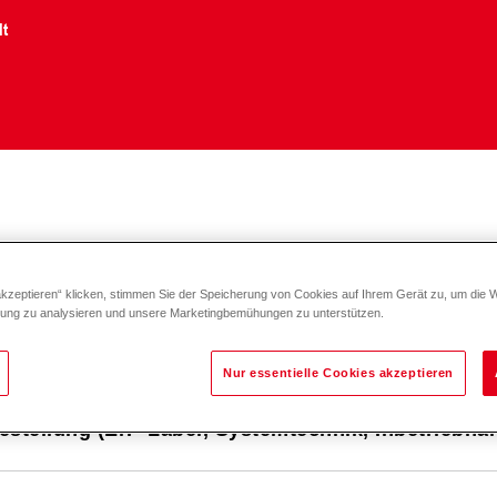
lt
 Bestellung & Rechnung
akzeptieren“ klicken, stimmen Sie der Speicherung von Cookies auf Ihrem Gerät zu, um die 
zung zu analysieren und unsere Marketingbemühungen zu unterstützen.
cht downloaden?
Nur essentielle Cookies akzeptieren
estellung (ErP-Label, Systemtechnik, Inbetriebn