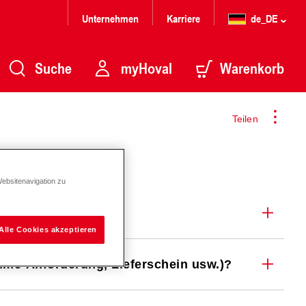
Unternehmen
Karriere
de_DE
Suche
myHoval
Warenkorb
Teilen
Websitenavigation zu
Alle Cookies akzeptieren
ahme-Anforderung, Lieferschein usw.)?