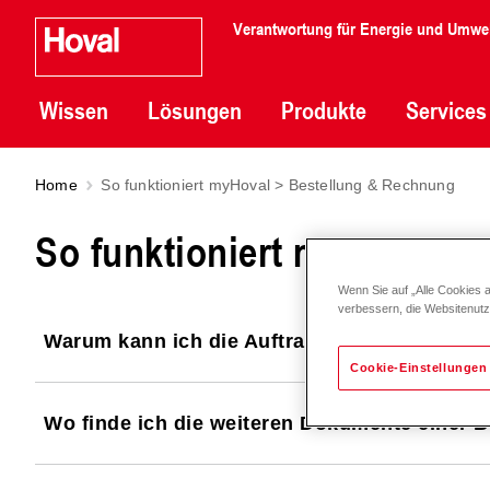
Verantwortung für Energie und Umwe
Wissen
Lösungen
Produkte
Services
Home
So funktioniert myHoval > Bestellung & Rechnung
So funktioniert myHoval >
Wenn Sie auf „Alle Cookies 
verbessern, die Websitenut
Warum kann ich die Auftragsbestätigung ni
Cookie-Einstellungen
Wo finde ich die weiteren Dokumente einer B