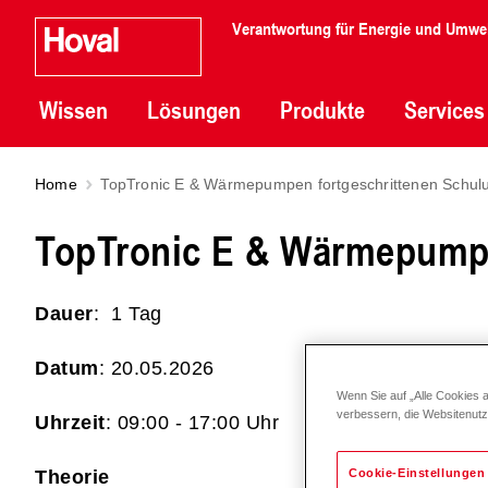
Verantwortung für Energie und Umwe
Wissen
Lösungen
Produkte
Services
Home
TopTronic E & Wärmepumpen fortgeschrittenen Schul
TopTronic E & Wärmepumpe
Dauer
: 1 Tag
Datum
: 20.05.2026
Wenn Sie auf „Alle Cookies 
verbessern, die Websitenut
Uhrzeit
: 09:00 - 17:00 Uhr
Theorie
Cookie-Einstellungen