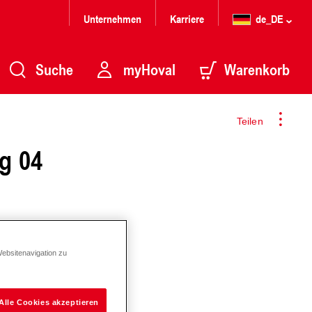
Unternehmen
Karriere
de_DE
Suche
myHoval
Warenkorb
Teilen
g 04
Websitenavigation zu
Alle Cookies akzeptieren