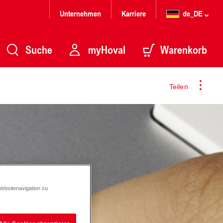
Unternehmen
Karriere
de_DE
Suche
myHoval
Warenkorb
Teilen
Websitenavigation zu