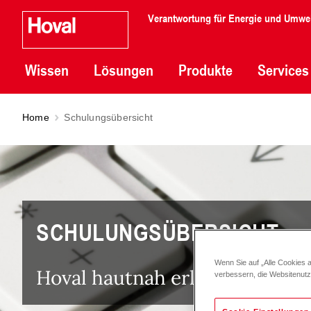
Verantwortung für Energie und Umwe
Wissen
Lösungen
Produkte
Services
Home
Schulungsübersicht
SCHULUNGSÜBERSICHT
Wenn Sie auf „Alle Cookies 
Hoval hautnah erleben. Ganz p
verbessern, die Websitenut