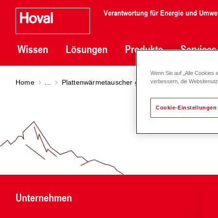
Verantwortung für Energie und Umwe
Wissen
Lösungen
Produkte
Services
Wenn Sie auf „Alle Cookies 
Home
...
Plattenwärmetauscher geschweisst
PWT gesch
verbessern, die Websitenut
Cookie-Einstellungen
Unternehmen