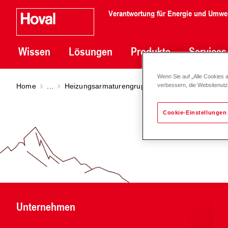
Verantwortung für Energie und Umwe
Wissen
Lösungen
Produkte
Services
Wenn Sie auf „Alle Cookies 
Home
...
Heizungsarmaturengruppen DN 20 - 50
Heizun
verbessern, die Websitenut
Cookie-Einstellungen
Unternehmen