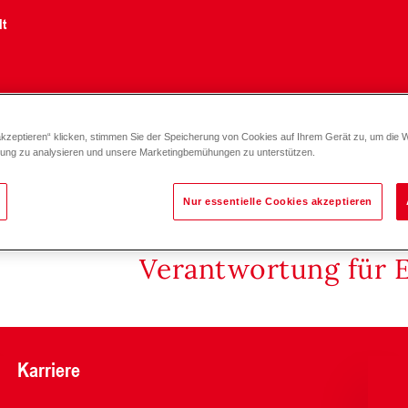
lt
akzeptieren“ klicken, stimmen Sie der Speicherung von Cookies auf Ihrem Gerät zu, um die 
gs-Armaturengruppe Mischerkreis VL links / (rechts) DN 40-50
zung zu analysieren und unsere Marketingbemühungen zu unterstützen.
Nur essentielle Cookies akzeptieren
Verantwortung für 
Karriere