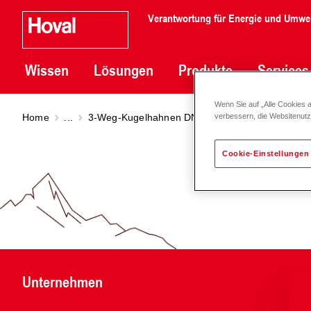
Verantwortung für Energie und Umwe
Wissen
Lösungen
Produkte
Services
Wenn Sie auf „Alle Cookies 
Home
...
3-Weg-Kugelhahnen DN 15 - 50
Umschaltkuge
verbessern, die Websitenut
Cookie-Einstellungen
Unternehmen