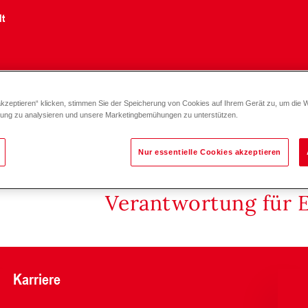
lt
akzeptieren“ klicken, stimmen Sie der Speicherung von Cookies auf Ihrem Gerät zu, um die 
lhahn VBI60.. PN 40, 120 °C DN 15-50
zung zu analysieren und unsere Marketingbemühungen zu unterstützen.
Nur essentielle Cookies akzeptieren
Verantwortung für 
Karriere