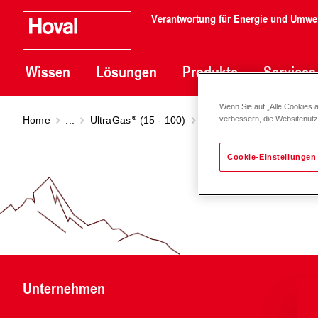
Verantwortung für Energie und Umwe
Wissen
Lösungen
Produkte
Services
Wenn Sie auf „Alle Cookies 
Home
...
UltraGas
(15 - 100)
UltraGas
(15-27)
verbessern, die Websitenut
Cookie-Einstellungen
Unternehmen