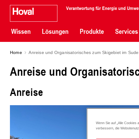
Verantwortung für Energie und Umwe
Wissen
Lösungen
Produkte
Services
Home
Anreise und Organisatorisches zum Skigebiet im Sudel
Anreise und Organisatoris
Anreise
Wenn Sie auf „Alle Cookies 
verbessern, die Websitenut