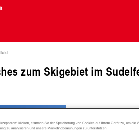
lt
feld
ches zum Skigebiet im Sudelf
Das Skiparadies Sudelfel
akzeptieren“ klicken, stimmen Sie der Speicherung von Cookies auf Ihrem Gerät zu, um die 
ist von zwei Seiten gut e
zung zu analysieren und unsere Marketingbemühungen zu unterstützen.