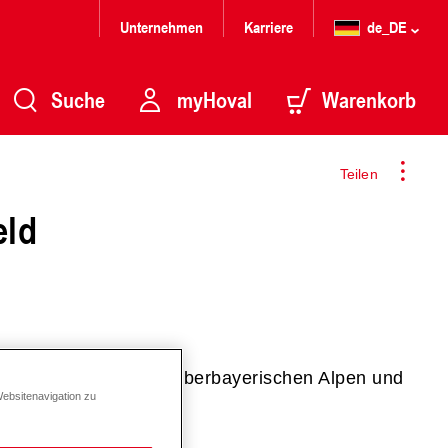
Unternehmen
Karriere
de_DE
Suche
myHoval
Warenkorb
Teilen
eld
d liegt mitten in den oberbayerischen Alpen und
Websitenavigation zu
rreichbar.