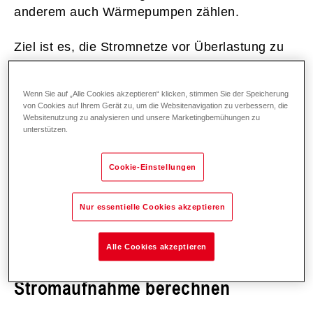
anderem auch Wärmepumpen zählen.​
Ziel ist es, die Stromnetze vor Überlastung zu
schützen, indem Netzbetreiber die Leistung
solcher “Verbrauchseinrichtungen”, das heißt
Wenn Sie auf „Alle Cookies akzeptieren“ klicken, stimmen Sie der Speicherung
Geräte, die Energie aus dem Stromnetz
von Cookies auf Ihrem Gerät zu, um die Websitenavigation zu verbessern, die
beziehen und nutzen begrenzen („dimmen“)
Websitenutzung zu analysieren und unsere Marketingbemühungen zu
unterstützen.
können. ​
Cookie-Einstellungen
Lesen Sie hier weiter
Nur essentielle Cookies akzeptieren
Alle Cookies akzeptieren
§ 14a EnWG Allgemeine
Stromaufnahme berechnen