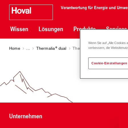
Verantwortung für Energie und Umwe
Wissen
Lösungen
Produkte
Services
Wenn Sie auf „Alle Cookies 
Home
...
Thermalia
dual
Thermalia
dual (55-140)
verbessern, die Websitenut
Cookie-Einstellungen
Unternehmen