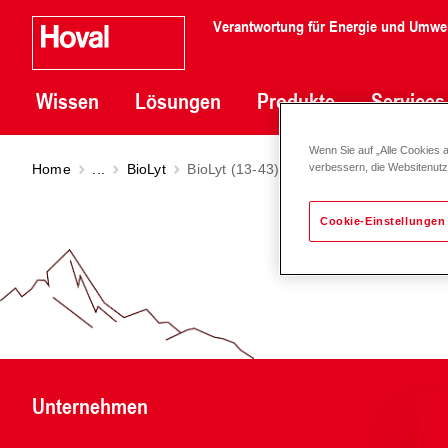
Verantwortung für Energie und Umwe
Wissen
Lösungen
Produkte
Services
Wenn Sie auf „Alle Cookies 
Home
...
BioLyt
BioLyt (13-43)
verbessern, die Websitenut
Cookie-Einstellungen
Unternehmen