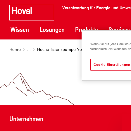
Verantwortung für Energie und Umwe
Wissen
Lösungen
Produkte
Services
Wenn Sie auf „Alle Cookies 
Home
...
Hocheffizienzpumpe Yonos MAXO plus
Hochef
verbessern, die Websitenut
Cookie-Einstellungen
Unternehmen