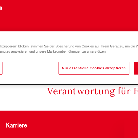
lt
akzeptieren“ klicken, stimmen Sie der Speicherung von Cookies auf Ihrem Gerät zu, um die 
fizienzpumpe Yonos MAXO plus DN 65-100
zung zu analysieren und unsere Marketingbemühungen zu unterstützen.
Nur essentielle Cookies akzeptieren
Verantwortung für 
Karriere