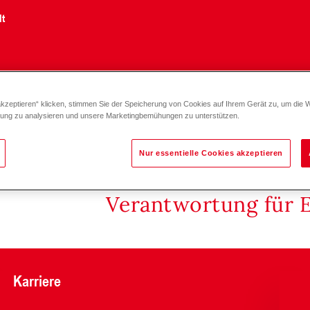
lt
akzeptieren“ klicken, stimmen Sie der Speicherung von Cookies auf Ihrem Gerät zu, um die 
/Bodenmontage, 10 bar, 70 °C S 8-600
zung zu analysieren und unsere Marketingbemühungen zu unterstützen.
Nur essentielle Cookies akzeptieren
Verantwortung für 
Karriere