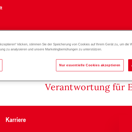
lt
akzeptieren“ klicken, stimmen Sie der Speicherung von Cookies auf Ihrem Gerät zu, um die 
/Bodenmontage, 10 bar, 70 °C S 8-600
zung zu analysieren und unsere Marketingbemühungen zu unterstützen.
Nur essentielle Cookies akzeptieren
Verantwortung für 
Karriere