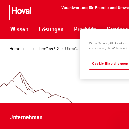
Verantwortung für Energie und Umwe
Wissen
Lösungen
Produkte
Services
Wenn Sie auf „Alle Cookies 
Home
...
UltraGas
2
UltraGas
2 (125-500)
verbessern, die Websitenut
Cookie-Einstellungen
Unternehmen