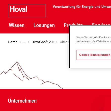
Verantwortung für Energie und Umwe
Wissen
Lösungen
Produkte
Services
Wenn Sie auf „Alle Cookies 
Home
...
UltraGas
2 H
UltraGas
2 H (700-1550)
verbessern, die Websitenut
Cookie-Einstellungen
Unternehmen