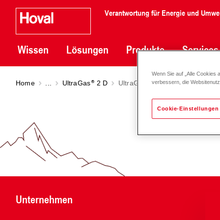
Verantwortung für Energie und Umwe
Wissen
Lösungen
Produkte
Services
Wenn Sie auf „Alle Cookies 
Home
...
UltraGas
2 D
UltraGas
2 D (1060-3100)
verbessern, die Websitenut
Cookie-Einstellungen
Unternehmen