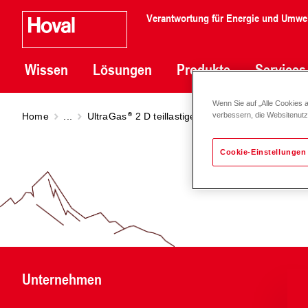
Verantwortung für Energie und Umwe
Wissen
Lösungen
Produkte
Services
Wenn Sie auf „Alle Cookies 
Home
...
UltraGas
2 D teillastige Einbringung
UltraGas
verbessern, die Websitenut
Cookie-Einstellungen
Unternehmen