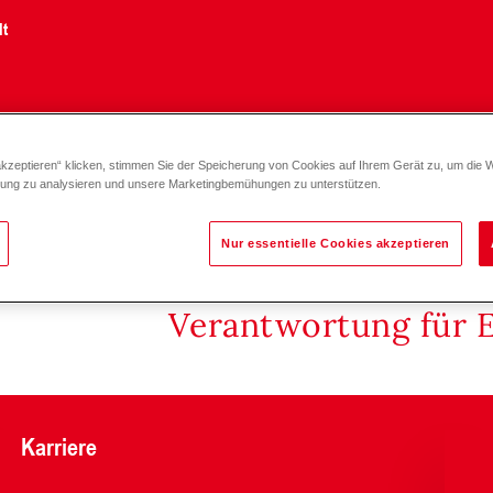
lt
akzeptieren“ klicken, stimmen Sie der Speicherung von Cookies auf Ihrem Gerät zu, um die 
2 D teillastige Einbringung (1060-3100)
zung zu analysieren und unsere Marketingbemühungen zu unterstützen.
Nur essentielle Cookies akzeptieren
Verantwortung für 
Karriere