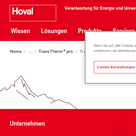
Verantwortung für Energie und Umwe
Wissen
Lösungen
Produkte
Services
Wenn Sie auf „Alle Cookies 
Home
...
TransTherm
pro
TransTherm
pro
verbessern, die Websitenut
Cookie-Einstellungen
Unternehmen